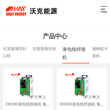
产品中心
石英玻璃管封
安瓿瓶熔封机
扁铜线 铜
漆包线焊接
口机
接机
机
OH200漆包线焊接机 氢氧水焊机
OH300漆包线焊接机 氢氧水焊机