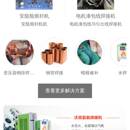
安瓿瓶熔封机
电机漆包线焊接机
安瓿熔封机机
电机漆包线与引出线焊接机
变压器铜排焊接机
铜管焊接
蜡模修补
水焊
查看更多解决方案