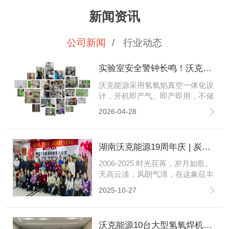
新闻资讯
公司新闻
/
行业动态
实验室安全警钟长鸣！沃克能源筑牢石英管封管安全防线
沃克能源采用氢氧焰真空一体化设
计，开机即产气、即产即用，不储
存高压气体，搭配多重防回火防护
2026-04-28
技术，全程安全可控，既兼顾石英
管封管的气密性与精准度，更以专
业智造为科研人员筑起一道坚实的
湖南沃克能源19周年庆 | 炭河古城共赴时光之约 同心同行再启新程！
安全屏障，用责任与技术，为每一
份科研初心保驾护航。
2006-2025 时光荏苒，岁月如歌。
天高云淡，风朗气清，在这象征丰
收与沉淀的金色十月，我们满怀激
2025-10-27
动与感恩，共庆沃克能源十九周年
的璀璨华章。
沃克能源10台大型氢氧焊机整装待发变压器客户