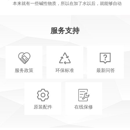
本来就有一些碱性物质，所以在加了水以后，就能够自动
地生成氢气和氧气，对于焊接的效果就会比较有保障一
些。不过在进行产品使用的时候，一定要及时的进行加
水，严禁干烧。
服务支持
问：氢氧焊接机在关机时需要注意的事项
答：氢氧焊接机在关机的时候，需要按照正确的方式来关
闭，才能够保证对设备没有任何的损伤，在安全性上也不
会出现任何的问题。那么氢氧焊接机在关机时需要注意哪
些事项呢？
服务政策
环保标准
最新问答
问：为什么选择沃克能源？
答：13年生产研发优势，业界公认水燃料氢氧机发源地，
20多项国家专利，2800平方车间厂房，欢迎实地考察
原装配件
在线保修
问：水燃料氢氧机有哪些保修政策？
答：1年保修，终身技术支持