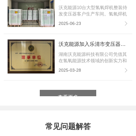
沃克能源10台大型氢氧焊机整装待
发变压器客户生产车间。氢氧焊机
在变压器行业一般用于铜排、铝排
2025-06-23
焊接，绕线焊接，铜转接头焊接，
高低压端子、引线焊接。替代传统
火焰钎焊、氧焊等传统工艺。
‌沃克能源加入乐清市变压器行业协会并荣任理事单位‌
湖南沃克能源科技有限公司凭借其
在氢氧能源技术领域的创新实力和
行业影响力，正式获准加入乐清市
2025-03-28
变压器协会，并荣任理事单位。标
志着沃克能源在变压器及电力能源
领域的综合实力获得行业权威认
可，也为公司深化产业链合作、推
查看更多
动技术创新注入新动力。
常见问题解答