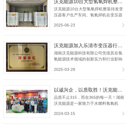
沃克能源10台大型氢氧焊机整装待发变压器客户
沃克能源10台大型氢氧焊机整装待发变
压器客户生产车间。氢氧焊机在变压器
行业一般用于铜排、铝排焊接，绕线焊
2025-06-23
接，铜转接头焊接，高低压端子、引线
焊接。替代传统火焰钎焊、氧焊等传统
工艺。
‌沃克能源加入乐清市变压器行业协会并荣任理事单位‌
湖南沃克能源科技有限公司凭借其在氢
氧能源技术领域的创新实力和行业影响
力，正式获准加入乐清市变压器协会，
2025-03-28
并荣任理事单位。标志着沃克能源在变
压器及电力能源领域的综合实力获得行
业权威认可，也为公司深化产业链合
以诚兴企，以质取胜！沃克能源水燃料氢氧机 品质不止315！
作、推动技术创新注入新动力。
品质不止315，而在365的每一天！湖南
沃克能源是一家致力于水燃料氢氧机
（布朗气）技术开发的国家高新技术企
2024-03-15
业、科技型中小企业、创新型中小企
业、品牌优势企业。水燃料氢氧机适用
于电机漆包线焊接、变压器铜排焊接、