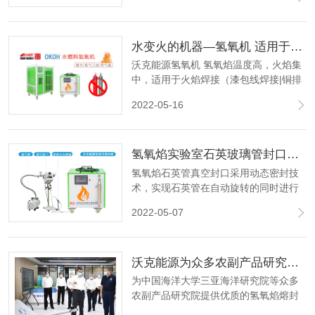
水变火的机器—氢氧机 适用于漆包线焊接 玻璃管封口 安瓿瓶熔封
沃克能源氢氧机 氢氧焰温度高，火焰集
中，适用于火焰焊接（漆包线焊接|铜排
焊接）、火焰熔封（玻璃管封口|安瓿瓶
2022-05-16
熔封）、火焰加工处理、火焰节能等领
域。
氢氧焰实验室石英玻璃管封口，科研路上为您保驾护航
氢氧焰石英管真空封口采用动态密封技
术，实现石英管在自动旋转的同时进行
抽真空以及填充惰性保护气体进行封
2022-05-07
口，操作简单、保证真空、封管效率
高。
沃克能源为众多农副产品研究院提供优质氢氧焰熔封设备及解决方案
为中国海洋大学三亚海洋研究院等众多
农副产品研究院提供优质的氢氧焰熔封
设备及配套解决方案，于我们而言这是