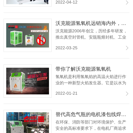
2022-04-12
一件有意义的大事。
沃克能源氢氧机远销海内外，备受好评！
沃克能源2006年创立，历经多年研发，
推出真空封管机、安瓿瓶熔封机、工业
焊接机等设备。连续多年，备受好评，
2022-03-25
并热销海内外多家国际知名企业与高
校！
带你了解沃克能源氢氧机
氢氧机是利用氢氧焰的高温火焰进行作
业的一种新型火焰发生器。它是以水为
介质，通电将水进行电化学分解产生氢
2022-01-21
气和氧气，以氢气为燃料，氧气助燃，
经专用氢氧火焰枪点火形成氢氧焰，对
工件进行焊接作业。
替代高危气瓶的电机漆包线焊接新工艺
在环保、消防等部门对环境保护、生产
安全的高标准要求下，在电机厂商追求