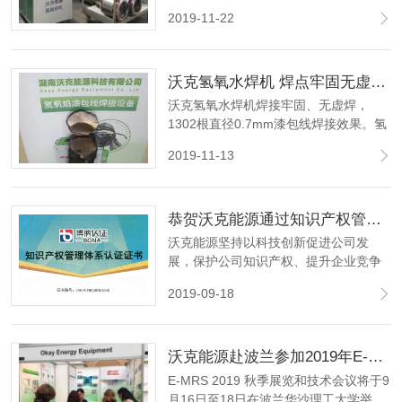
高效、节能的目标下，电机厂家及电机
2019-11-22
修理厂家正对电机漆包线焊接寻求安全
节能环保的新焊接工艺--氢氧焰漆包线焊
接
沃克氢氧水焊机 焊点牢固无虚焊漏焊 1302根直径0.7mm漆包线焊接效果图
沃克氢氧水焊机焊接牢固、无虚焊，
1302根直径0.7mm漆包线焊接效果。氢
氧火焰焊接可靠牢固，相比于传统的锡
2019-11-13
焊碰焊，焊点无虚焊漏焊，确保电机能
在多环境下连续不间断工作，降低电机
故障，提高产品质量。
恭贺沃克能源通过知识产权管理体系认证
沃克能源坚持以科技创新促进公司发
展，保护公司知识产权、提升企业竞争
优势的知识产权方针；以实施知识产权
2019-09-18
战略，提升公司创新水平为知识产权目
标。致力于打造氢氧能源全球第一品
牌，将一如既往的为客户打造"符合标
沃克能源赴波兰参加2019年E-MRS秋季展会
准、客户满意、零缺陷"的高品质产品。
E-MRS 2019 秋季展览和技术会议将于9
月16日至18日在波兰华沙理工大学举