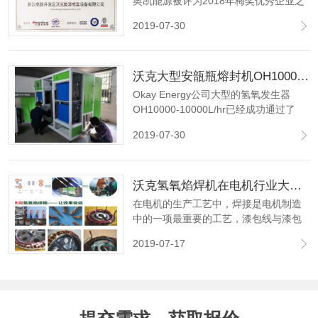
奥凯能源被评为2018年梅奖优秀企业之
一，这是一个令人惊叹的时刻。
2019-07-30
沃克大型安瓿瓶熔封机OH10000，成功通过4*24小时连续工作试验!
Okay Energy公司大型的氢氧发生器
OH10000-10000L/hr已经成功通过了
4*24小时连续工作的机器功能稳定性测
2019-07-30
试，包括电解系统、气体和电压压力稳
定系统、PLC控制系统、电源系统、充
水系统、冷却风机系统、电子ANTI回火
沃克氢氧焰焊机在电机行业大显神威,取代铜线碰焊机获好评如潮！
系统试验等。
在电机的生产工艺中，焊接是电机制造
中的一项最重要的工艺，漆包线与漆包
焊接，漆包线与引出线焊接。焊接质量
2019-07-17
直接影响电机的性能、安全及使用寿
命。目前常见的焊接工艺是碰焊、气焊
(氧乙炔焊）、锡焊等。