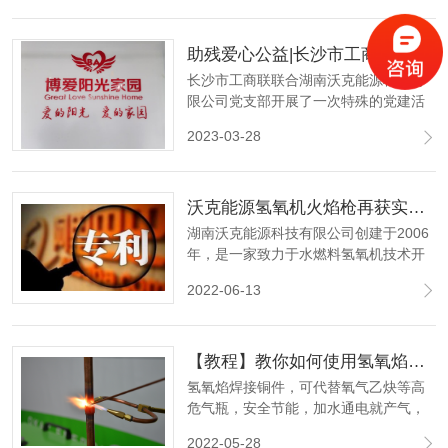
助残爱心公益|长沙市工商联联合沃克能源慰问博爱阳光家园
长沙市工商联联合湖南沃克能源科技有
限公司党支部开展了一次特殊的党建活
动--走访慰问长沙市开福区博爱阳光家园
2023-03-28
智力残疾人托养服务中心。
沃克能源氢氧机火焰枪再获实用新型专利
湖南沃克能源科技有限公司创建于2006
年，是一家致力于水燃料氢氧机技术开
发的国家高新技术企业。拥有独立的氢
2022-06-13
氧能源研究中心，在氢氧能源领域我们
已获得了国家知识产权局颁发的二十多
项氢氧机相关专利证书。
【教程】教你如何使用氢氧焰焊接空调铜管！
氢氧焰焊接铜件，可代替氧气乙炔等高
危气瓶，安全节能，加水通电就产气，
高效环保。
2022-05-28