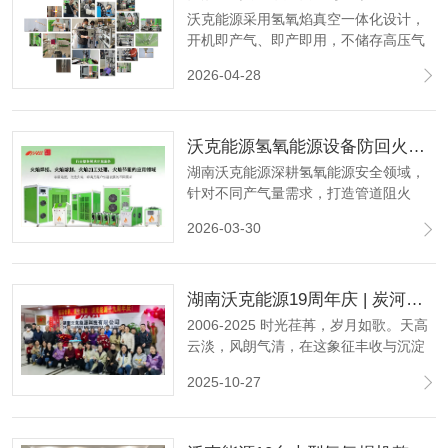
沃克能源采用氢氧焰真空一体化设计，
开机即产气、即产即用，不储存高压气
体，搭配多重防回火防护技术，全程安
2026-04-28
全可控，既兼顾石英管封管的气密性与
精准度，更以专业智造为科研人员筑起
一道坚实的安全屏障，用责任与技术，
沃克能源氢氧能源设备防回火装置 为氢氧设备安全筑牢 “防火墙”
为每一份科研初心保驾护航。
湖南沃克能源深耕氢氧能源安全领域，
针对不同产气量需求，打造管道阻火
器、电子阻火器、稳压电子阻火器、水
2026-03-30
封式防回火装置四大系列产品，以远超
行业标准的防回火能力，为氢氧机、氢
氧焰焊接、石英管真空封管等场景提供
湖南沃克能源19周年庆 | 炭河古城共赴时光之约 同心同行再启新程！
全场景、全等级的安全防护。
2006-2025 时光荏苒，岁月如歌。天高
云淡，风朗气清，在这象征丰收与沉淀
的金色十月，我们满怀激动与感恩，共
2025-10-27
庆沃克能源十九周年的璀璨华章。