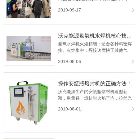
行，沃克能源将在展会期间展示氢氧发
2019-09-17
生器、石英真空密封系统和相关实验室
设备。
沃克能源氢氧机水焊机核心技术讲解
氢氧水焊机火焰精细：适合各种精密焊
接。火焰集中：焊接速度快于其他气
体。火焰无碳：不改变工件的钢性及柔
2019-08-06
性。操作方便：不用任何气瓶，只要水
电即可环保节能：无任何废气废烟排
放。
操作安瓿瓶熔封机的正确方法！
沃克能源生产的安瓿瓶熔封机造型新
颖，重量轻，熔封时火焰平均，拉丝光
滑、熔封速度快，噪音小，是各大专科
2019-08-01
院校、科研单位及药厂为小批量自制安
瓿瓶封口最理想的熔封工具。