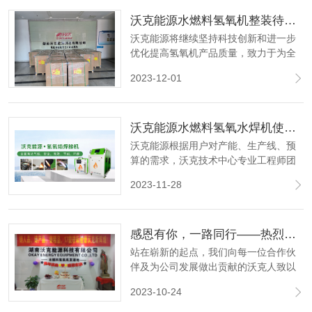
年。
沃克能源水燃料氢氧机整装待发 25台氢氧机继续发往海外！
沃克能源将继续坚持科技创新和进一步
优化提高氢氧机产品质量，致力于为全
球客户提供更优质的氢氧机产品和解决
2023-12-01
方案。
沃克能源水燃料氢氧水焊机使用说明！
沃克能源根据用户对产能、生产线、预
算的需求，沃克技术中心专业工程师团
队将个性化资源整合，为客户量身定制
2023-11-28
适合的、经济的一对一供气方案和集中
供气方案，确保客户获得有效价值 。
感恩有你，一路同行——热烈庆祝沃克能源成立十七周年！
站在崭新的起点，我们向每一位合作伙
伴及为公司发展做出贡献的沃克人致以
最崇高敬意，17周岁的沃克能源，美好
2023-10-24
蓝图正等待着我们继续描绘。