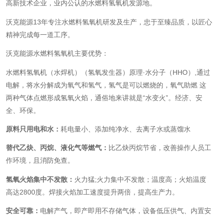
高新技术企业，业内公认的水燃料氢氧机发源地。
沃克能源13年专注水燃料氢氧机研发及生产，忠于至臻品质，以匠心
精神完成每一道工序。
沃克能源水燃料氢氧机主要优势：
水燃料氢氧机
（水焊机）（氢氧发生器）原理·水分子（HHO）,通过
电解，将水分解成为氧气和氢气，氢气是可以燃烧的，氧气助燃 这
两种气体点燃形成氢氧火焰，通俗地来讲就是“水变火”。经济、安
全、环保。
原料只用电和水：
耗电量小、添加纯净水、去离子水或蒸馏水
替代乙炔、丙烷、液化气等燃气：
比乙炔丙烷节省，改善操作人员工
作环境，且消防免查。
氢氧火焰集中不发散：
火力猛;
火力集中不发散；温度高；火焰温度
高达2800度。焊接火焰加工速度提升两倍，提高生产力。
安全可靠
：
电解产气，即产即用不存储气体，设备低压供气、内置安